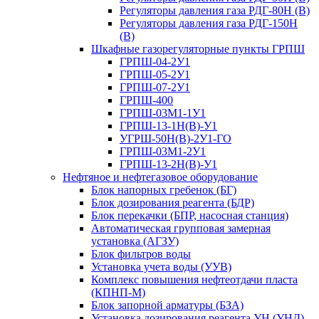
Регуляторы давления газа РДГ-80Н (В)
Регуляторы давления газа РДГ-150Н
(В)
Шкафные газорегуляторные пункты ГРПШ
ГРПШ-04-2У1
ГРПШ-05-2У1
ГРПШ-07-2У1
ГРПШ-400
ГРПШ-03М1-1У1
ГРПШ-13-1Н(В)-У1
УГРШ-50Н(В)-2У1-ГО
ГРПШ-03М1-2У1
ГРПШ-13-2Н(В)-У1
Нефтяное и нефтегазовое оборудование
Блок напорных гребенок (БГ)
Блок дозирования реагента (БДР)
Блок перекачки (БПР, насосная станция)
Автоматическая групповая замерная
установка (АГЗУ)
Блок фильтров воды
Установка учета воды (УУВ)
Комплекс повышения нефтеотдачи пласта
(КПНП-М)
Блок запорной арматуры (БЗА)
Установка дозирования реагента УН (УНД)