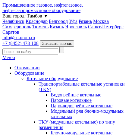
Промышленное газовое, нефтегазовое,
нефтегазопромысловое оборудование
Ваш город:
Тамбов
▼
Челябинск
Краснодар
Белгород
Уфа
Рязань
Москва
Симферополь
Тюмень
Казань
Ярославль
Санкт-Петербург
Саратов
info@se-prom.ru
+7 (8452) 478-108
Заказать звонок
Меню
О компании
Оборудование
Котельное оборудование
Транспортабельные котельные установки
(ТКУ)
Водогрейные котельные
Паровые котельные
Паро-водогрейные котельные
Модельный ряд блочно-модульных
котельных
ТКУ (модульные котельные) по типу
размещения
Блочно-модульные котельные