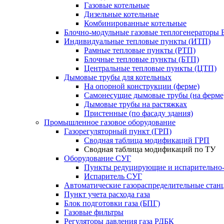
Газовые котельные
Дизельные котельные
Комбинированные котельные
Блочно-модульные газовые теплогенераторы 
Индивидуальные тепловые пункты (ИТП)
Рамные тепловые пункты (РТП)
Блочные тепловые пункты (БТП)
Центральные тепловые пункты (ЦТП)
Дымовые трубы для котельных
На опорной конструкции (ферме)
Самонесущие дымовые трубы (на ферме
Дымовые трубы на растяжках
Пристенные (по фасаду здания)
Промышленное газовое оборудование
Газорегуляторный пункт (ГРП)
Сводная таблица модификаций ГРП
Сводная таблица модификаций по ТУ
Оборудование СУГ
Пункты редуцирующие и испарительно
Испаритель СУГ
Автоматические газораспределительные ста
Пункт учета расхода газа
Блок подготовки газа (БПГ)
Газовые фильтры
Регуляторы давления газа РДБК