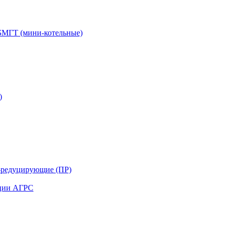
БМГТ (мини-котельные)
)
-редуцирующие (ПР)
нции АГРС