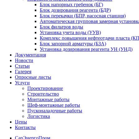
Блок напорных гребенок (БГ)
Блок дозирования реагента (БДР)
Блок перекачки (БПР, насосная станция)
Автоматическая групповая замерная установк
Блок фильтров воды
Установка учета воды (УУВ)
Комплекс повышения нефтеотдачи пласта (
Блок запорной арматуры (БЗА)
Установка дозирования реагента УН (УНД)
Документация
Новости
Статьи
Галерея
Опросные листы
Услуги
Проектирование
Строительство
Монтажные работы
Шеф-монтажные работы
Пусконаладочные работы
Логистика
Цены
Контакты
СарЭнергоПром