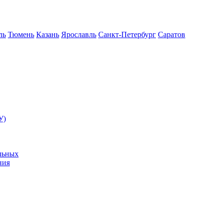
ль
Тюмень
Казань
Ярославль
Санкт-Петербург
Саратов
У)
льных
ния