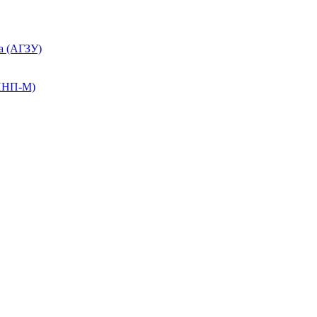
а (АГЗУ)
КПНП-М)