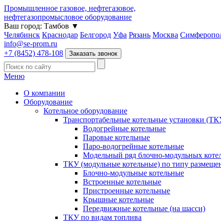
Промышленное газовое, нефтегазовое,
нефтегазопромысловое оборудование
Ваш город:
Тамбов
▼
Челябинск
Краснодар
Белгород
Уфа
Рязань
Москва
Симферопо
info@se-prom.ru
+7 (8452) 478-108
Заказать звонок
Меню
О компании
Оборудование
Котельное оборудование
Транспортабельные котельные установки (ТК
Водогрейные котельные
Паровые котельные
Паро-водогрейные котельные
Модельный ряд блочно-модульных коте
ТКУ (модульные котельные) по типу размеще
Блочно-модульные котельные
Встроенные котельные
Пристроенные котельные
Крышные котельные
Передвижные котельные (на шасси)
ТКУ по видам топлива