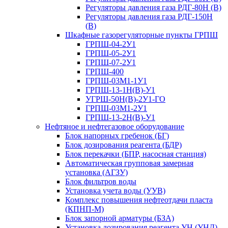
Регуляторы давления газа РДГ-80Н (В)
Регуляторы давления газа РДГ-150Н
(В)
Шкафные газорегуляторные пункты ГРПШ
ГРПШ-04-2У1
ГРПШ-05-2У1
ГРПШ-07-2У1
ГРПШ-400
ГРПШ-03М1-1У1
ГРПШ-13-1Н(В)-У1
УГРШ-50Н(В)-2У1-ГО
ГРПШ-03М1-2У1
ГРПШ-13-2Н(В)-У1
Нефтяное и нефтегазовое оборудование
Блок напорных гребенок (БГ)
Блок дозирования реагента (БДР)
Блок перекачки (БПР, насосная станция)
Автоматическая групповая замерная
установка (АГЗУ)
Блок фильтров воды
Установка учета воды (УУВ)
Комплекс повышения нефтеотдачи пласта
(КПНП-М)
Блок запорной арматуры (БЗА)
Установка дозирования реагента УН (УНД)