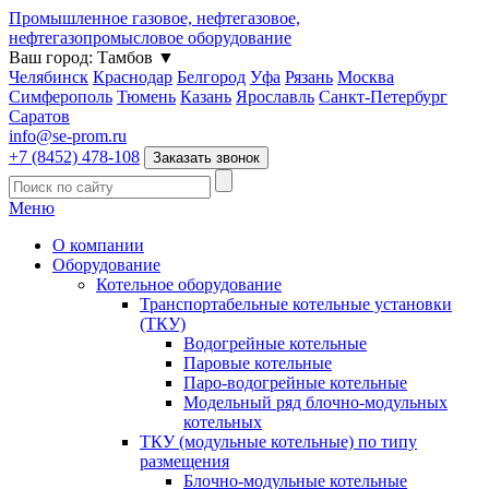
Промышленное газовое, нефтегазовое,
нефтегазопромысловое оборудование
Ваш город:
Тамбов
▼
Челябинск
Краснодар
Белгород
Уфа
Рязань
Москва
Симферополь
Тюмень
Казань
Ярославль
Санкт-Петербург
Саратов
info@se-prom.ru
+7 (8452) 478-108
Заказать звонок
Меню
О компании
Оборудование
Котельное оборудование
Транспортабельные котельные установки
(ТКУ)
Водогрейные котельные
Паровые котельные
Паро-водогрейные котельные
Модельный ряд блочно-модульных
котельных
ТКУ (модульные котельные) по типу
размещения
Блочно-модульные котельные